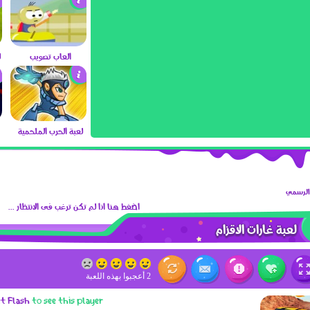
العاب تصويب
لعبة الحرب الملحمية
 الرسمي
اضغط هنا اذا لم تكن ترغب فى الانتظار ...
لعبة غارات الاقزام
2 أعجبوا بهذه اللعبة
et Flash
to see this player.