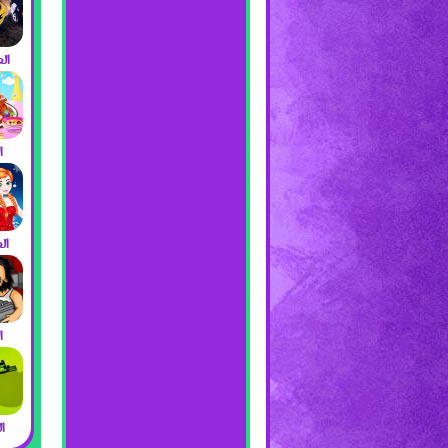
ال
ا
ال
ا
ا