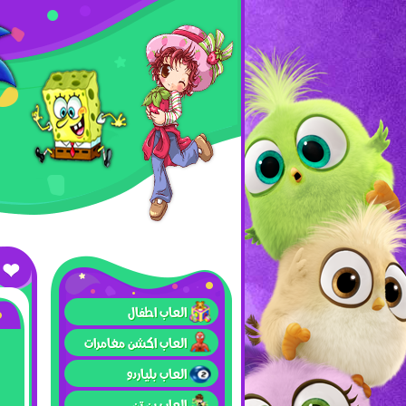
العاب اطفال
العاب اكشن مغامرات
العاب بلياردو
العاب بن تن