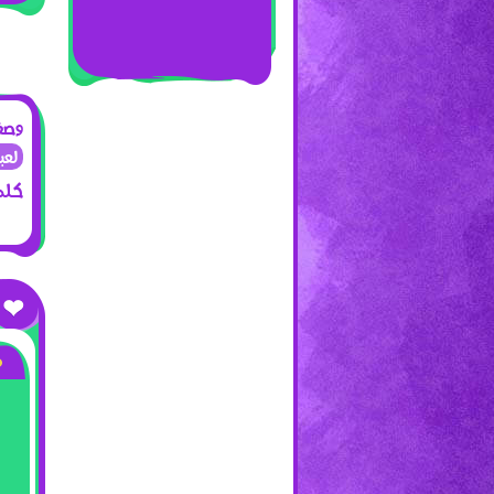
وصف 
لعبة
كلما