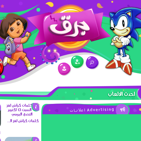
احدث الالعاب
كلمات كراش لغز السبت 13 اكتوبر التحدي اليومي