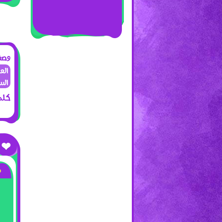
وصف 
الس
كلما