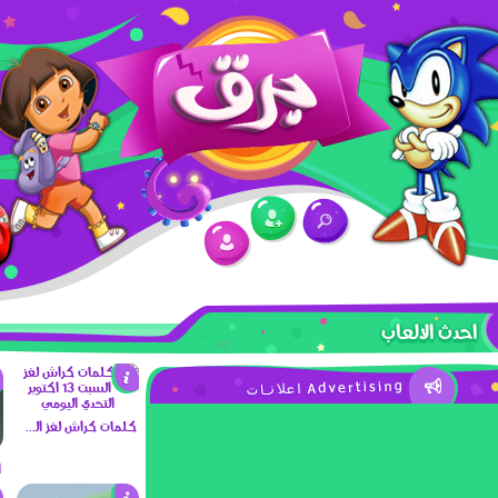
احدث الالعاب
كلمات كراش لغز السبت 13 اكتوبر التحدي اليومي