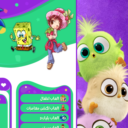
العاب اطفال
العاب اكشن مغامرات
العاب بلياردو
العاب بن تن