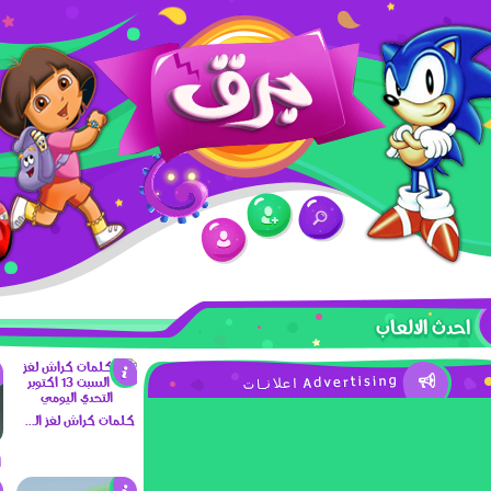
احدث الالعاب
كلمات كراش لغز السبت 13 اكتوبر التحدي اليومي