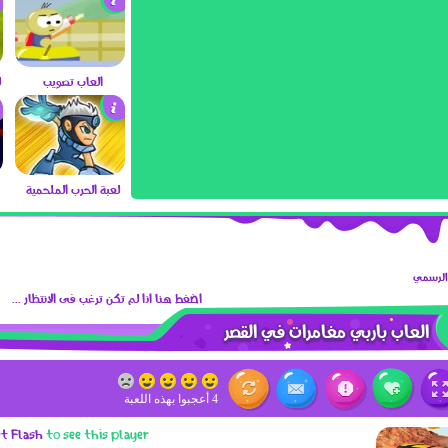
العاب تصويب
لعبة الحرب الملحمية
 الرسمي
اضغط هنا اذا لم تكن ترغب فى الانتظار ...
العاب باربي مغامرات في القصر
4 أعجبوا بهذه اللعبة
et Flash
to see this player.