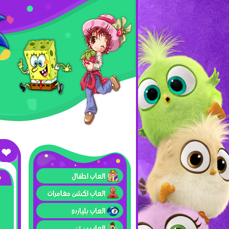
العاب اطفال
العاب اكشن مغامرات
العاب بلياردو
العاب بن تن