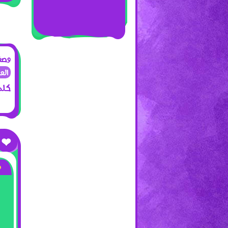
وصف 
الع
كلما