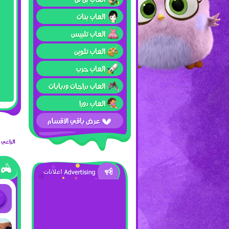
العاب بنات
العاب تلبيس
العاب تلوين
العاب حرب
العاب دراجات ودبابات
العاب دورا
عرض باقي الأقسام
الراعي