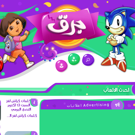
احدث الالعاب
كلمات كراش لغز السبت 13 اكتوبر التحدي اليومي