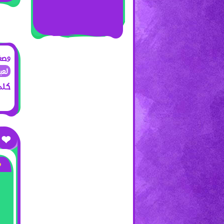
وصف 
لعبة القنبلة 5 لعبة ر
كلما