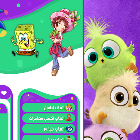
العاب اطفال
العاب اكشن مغامرات
العاب بلياردو
العاب بن تن