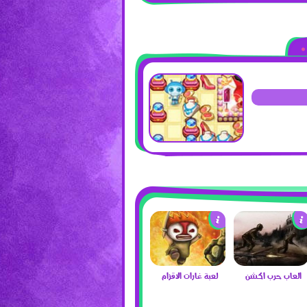
العاب حرب اكشن
لعبة غارات الاقزام